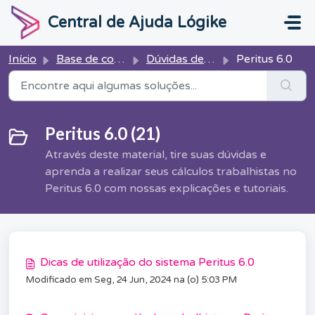
Ir para o conteúdo principal
Central de Ajuda Lógike
Início
Base de conhecimento
Dúvidas de Cálculo
Peritus 6.0
Peritus 6.0 (21)
Através deste material, tire suas dúvidas e
aprenda a realizar seus cálculos trabalhistas no
Peritus 6.0 com nossas explicações e tutoriais.
Dicas de utilização do sistema Peritus 6.0
Modificado em Seg, 24 Jun, 2024 na (o) 5:03 PM