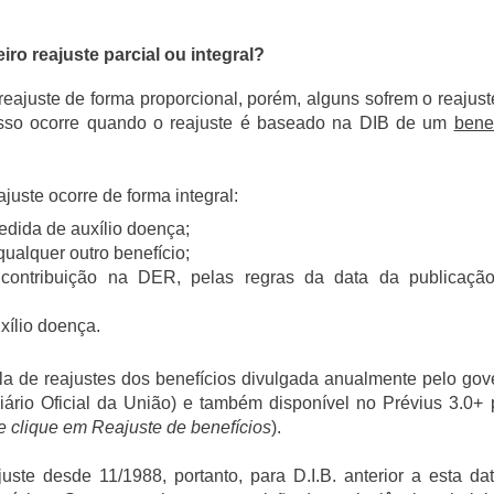
ro reajuste parcial ou integral?
reajuste de forma proporcional, porém, alguns sofrem o reajust
 Isso ocorre quando o reajuste é baseado na DIB de um
benef
uste ocorre de forma integral:
edida de auxílio doença;
ualquer outro benefício;
contribuição na DER, pelas regras da data da publicaçã
xílio doença.
bela de reajustes dos benefícios divulgada anualmente pelo gov
iário Oficial da União) e também disponível no Prévius 3.0+ 
e clique em Reajuste de benefícios
).
ste desde 11/1988, portanto, para D.I.B. anterior a esta dat