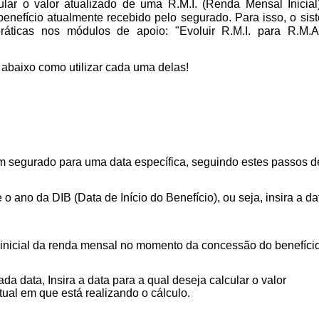
lar o valor atualizado de uma R.M.I. (Renda Mensal Inicial
 benefício atualmente recebido pelo segurado. Para isso, o sis
ráticas nos módulos de apoio: "Evoluir R.M.I. para R.M.A
abaixo como utilizar cada uma delas!
um segurado para uma data específica, seguindo estes passos d
 o ano da DIB (Data de Início do Benefício), ou seja, insira a da
r inicial da renda mensal no momento da concessão do benefíci
a data, Insira a data para a qual deseja calcular o valor
tual em que está realizando o cálculo.