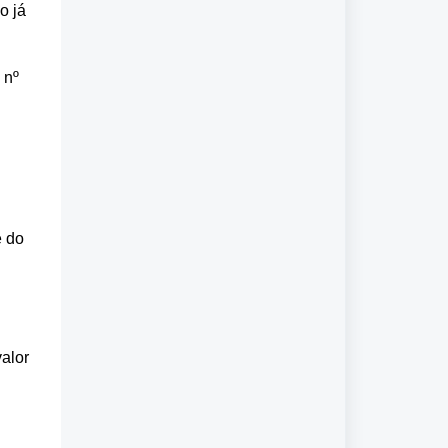
o já
 nº
e do
alor