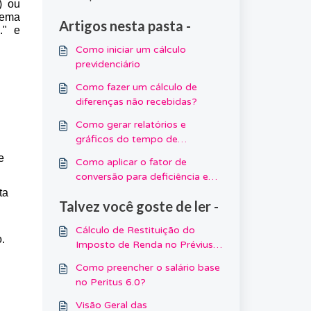
) ou
tema
Artigos nesta pasta -
." e
Como iniciar um cálculo
previdenciário
Como fazer um cálculo de
diferenças não recebidas?
Como gerar relatórios e
gráficos do tempo de
contribuição?
e
Como aplicar o fator de
conversão para deficiência e
tempo especial?
ta
Talvez você goste de ler -
Cálculo de Restituição do
o.
Imposto de Renda no Prévius
3.0+
Como preencher o salário base
no Peritus 6.0?
Visão Geral das