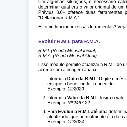
Em algumas situações, é necessário calcu
determinar qual era o valor original de um
Prévius 3.0+ oferece duas ferramentas p
"Deflacionar R.M.A.".
E como funcionam essas ferramentas? Veja 
Evoluir R.M.I.
para R.M.A.
R.M.I.
(Renda Mensal Inicial)
R.M.A. (Renda Mensal Atual)
Esse módulo permite atualizar a R.M.I. de 
acordo com a imagem abaixo:
Informe a
Data da R.M.I.:
Digite o mês e
em que o benefício foi concedido.
Exemplo:
12/2020
Informe o
Valor da R.M.I.:
Insira o valo
Exemplo:
R$2467,22.
Para
Evoluir a R.M.I. até
uma determinad
atualizado, que normalmente é a data a
Exemplo:
12/2024
.