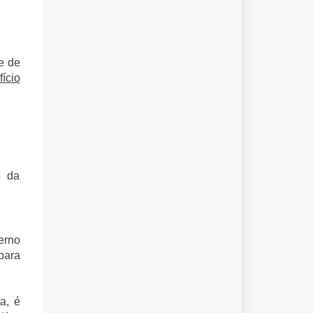
e de
ício
o da
erno
para
a, é