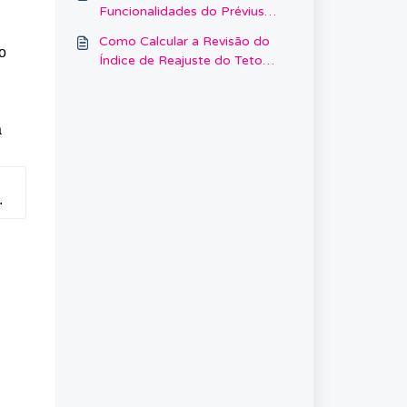
Funcionalidades do Prévius
3.0+
Como Calcular a Revisão do
o
Índice de Reajuste do Teto
(IRT) ou "Buraco Verde"?
á
.