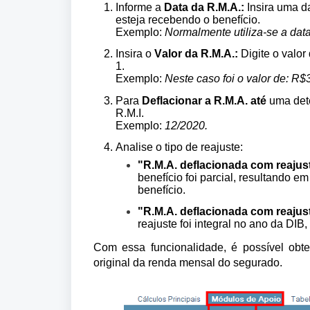
Informe a
Data da R.M.A.:
Insira uma d
esteja recebendo o benefício.
Exemplo:
Normalmente utiliza-se a data
Insira o
V
alor da R.M.A.:
Digite o valor
1.
Exemplo:
Neste caso foi o valor de: R$
Para
Deflacionar a R.M.A. até
uma dete
R.M.I.
Exemplo:
12/2020.
Analise o tipo de reajuste:
"R.M.A. deflacionada com reajus
benefício foi parcial, resultando e
benefício.
"R.M.A. deflacionada com reajus
reajuste foi integral no ano da DIB
Com essa funcionalidade, é possível obte
original da renda mensal do segurado.