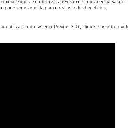
o mínimo.
Sugere-se observar a revisão de equivalência salarial 
o pode ser estendida para o reajuste dos benefícios.
a utilização no sistema Prévius 3.0+, clique e assista o víd