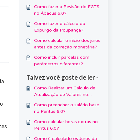
Como fazer a Revisão do FGTS
no Ábacus 6.0?
Como fazer o cálculo do
Expurgo da Poupança?
Como calcular o início dos juros
antes da correção monetária?
Como incluir parcelas com
parâmetros diferentes?
Talvez você goste de ler -
ia
Como Realizar um Cálculo de
Atualização de Valores no
Ábacus 6.0?
ro
Como preencher o salário base
no Peritus 6.0?
Como calcular horas extras no
ices
Peritus 6.0?
Como é calculado os Juros da