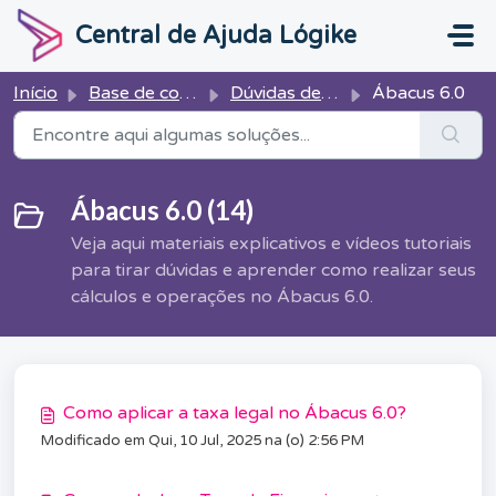
Ir para o conteúdo principal
Central de Ajuda Lógike
Início
Base de conhecimento
Dúvidas de Cálculo
Ábacus 6.0
Ábacus 6.0 (14)
Veja aqui materiais explicativos e vídeos tutoriais
para tirar dúvidas e aprender como realizar seus
cálculos e operações no Ábacus 6.0.
Como aplicar a taxa legal no Ábacus 6.0?
Modificado em Qui, 10 Jul, 2025 na (o) 2:56 PM